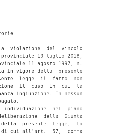
orie 

a  violazione  del  vincolo

provinciale 10 luglio 2018,

vinciale 11 agosto 1997, n.

a in vigore della  presente

ente  legge  il  fatto  non

ione  il  caso  in  cui  la

anza ingiunzione. In nessun

agato. 

 individuazione  nel  piano

eliberazione  della  Giunta

della  presente  legge,  la

di cui all'art.  57,  comma
