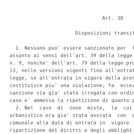
                               Art. 38 

                      Disposizioni transit
  1. Nessuno puo' essere sanzionato per  l
assunto ai sensi dell'art. 39 della legge 
n. 9, nonche' dell'art. 79 della legge pro
13, nelle versioni vigenti fino all'entrat
legge, se all'entrata in vigore della pres
costituisce piu' una violazione; fa  eccez
sanzione sia gia' stata irrogata con ordin
caso e' ammessa la ripetizione di quanto p
  2. Nel  caso  di  zone  miste,  la  cui 
urbanistico era gia' stata avviata  con  d
comunale alla data di entrata in  vigore  
ripartizione dei diritti e degli obblighi 