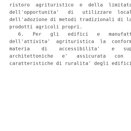
ristoro  agrituristico  e  della  limitata
dell'opportunita'   di   utilizzare  local
dell'adozione di metodi tradizionali di la
prodotti agricoli propri.

   6.   Per   gli   edifici   e   manufatt
dell'attivita'  agrituristica  la  conform
materia    di    accessibilita'    e   sup
architettoniche   e'   assicurata   con   