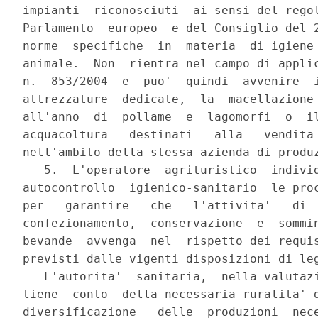
impianti  riconosciuti  ai sensi del regol
Parlamento  europeo  e del Consiglio del 2
norme  specifiche  in  materia  di igiene 
animale.  Non  rientra nel campo di applic
n.  853/2004  e  puo'  quindi  avvenire  i
attrezzature  dedicate,  la  macellazione 
all'anno  di  pollame  e  lagomorfi  o  il
acquacoltura   destinati   alla   vendita 
nell'ambito della stessa azienda di produz
   5.  L'operatore  agrituristico  individ
autocontrollo  igienico-sanitario  le proc
per   garantire   che   l'attivita'   di  
confezionamento,  conservazione  e  sommin
bevande  avvenga  nel  rispetto dei requis
previsti dalle vigenti disposizioni di leg
   L'autorita'  sanitaria,  nella valutazi
tiene  conto  della necessaria ruralita' d
diversificazione   delle  produzioni  nece