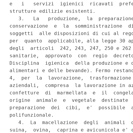
e   i   servizi  igienici  ricavati  prefe
strutture edilizie esistenti.

   3.   La   produzione,  la  preparazione
conservazione  e  la  somministrazione  di
soggetti  alle disposizioni di cui al rego
per  quanto  applicabile, alla legge 30 ap
degli  articoli  242, 243, 247, 250 e 262 
sanitarie,  approvato  con  regio  decreto
Disciplina  igienica  della produzione e d
alimentari e delle bevande). Fermo restand
4,  per  la  lavorazione,  trasformazione 
aziendali,  compresa  la lavorazione in az
confetture  di  marmellata  e  il  congela
origine  animale  e  vegetale  destinate  
preparazione  dei  cibi,  e'  possibile  a
polifunzionale.

   4.  La  macellazione  degli  animali  d
suina,  ovina,  caprina e avicunicola e' c