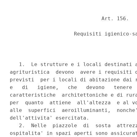
                              Art. 156.

                     Requisiti igienico-sa
   1.  Le strutture e i locali destinati a
agrituristica  devono  avere i requisiti d
previsti  per i locali di abitazione dai r
e   di   igiene,   che   devono   tenere  
caratteristiche  architettoniche e di rura
per  quanto  attiene  all'altezza  e al vo
alle  superfici  aeroilluminanti,  nonche'
dell'attivita' esercitata.

   2.  Nelle  piazzole  di  sosta  attrezz
ospitalita' in spazi aperti sono assicurat