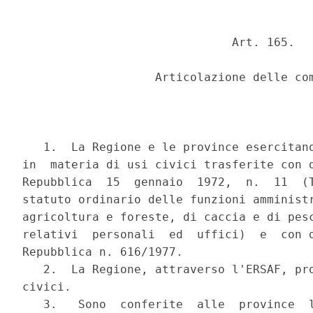
                              Art. 165.

                   Articolazione delle com
   1.  La Regione e le province esercitano
in  materia di usi civici trasferite con d
Repubblica  15  gennaio  1972,  n.  11  (T
statuto ordinario delle funzioni amministr
agricoltura e foreste, di caccia e di pesc
relativi  personali  ed  uffici)  e  con d
Repubblica n. 616/1977.

   2.  La Regione, attraverso l'ERSAF, pro
civici.

   3.   Sono  conferite  alle  province  l