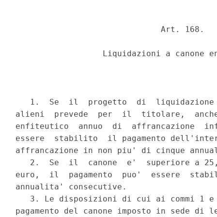
                              Art. 168.

                  Liquidazioni a canone en
   1.  Se  il  progetto  di  liquidazione 
alieni  prevede  per  il  titolare,  anche
enfiteutico  annuo  di  affrancazione  inf
essere  stabilito  il pagamento dell'inter
affrancazione in non piu' di cinque annual
   2.  Se  il  canone  e'  superiore a 25,
euro,  il  pagamento  puo'  essere  stabil
annualita' consecutive.

   3. Le disposizioni di cui ai commi 1 e 
pagamento del canone imposto in sede di le