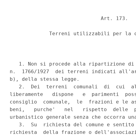
                              Art. 173.

             Terreni utilizzabili per la c
   1. Non si procede alla ripartizione di 
n.  1766/1927  dei terreni indicati all'ar
b), della stessa legge.

   2.  Dei  terreni  comunali  di  cui  al
liberamente   dispone   e  parimenti  poss
consiglio  comunale,  le  frazioni e le as
beni,   purche'   nel   rispetto  delle  p
urbanistico generale senza che occorra una
   3.  Su  richiesta del comune e sentito 
richiesta  della frazione o dell'associazi