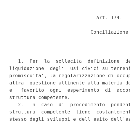
                              Art. 174.

                            Conciliazione

   1.  Per  la  sollecita  definizione  de
liquidazione  degli  usi civici su terreni
promiscuita', la regolarizzazione di occup
altra  questione attinente alla materia de
e   favorito  ogni  esperimento  di  accor
struttura competente.

   2.  In  caso  di  procedimento  pendent
struttura  competente  tiene  costantement