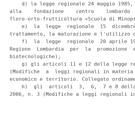
    d) la legge regionale 24 maggio 1985, 
alla    fondazione    centro    lombardo  
floro-orto-frutticoltura «Scuola di Minopr
    e)  la  legge  regionale  15  dicembre
trattamento, la maturazione e l'utilizzo d
    f)  la  legge  regionale  20 aprile 19
Regione  Lombardia  per  la  promozione  e
biotecnologiche);

    g) gli articoli 11 e 12 della legge re
(Modifiche  a  leggi regionali in materia 
economico e territorio. Collegato ordiname
    h)  gli  articoli  3,  6,  7 e 8 della