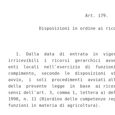
                              Art. 179.

            Disposizioni in ordine ai rico
   1.  Dalla  data  di  entrata  in  vigor
irricevibili  i  ricorsi  gerarchici  avve
enti  locali  nell'esercizio  di  funzioni
compimento,  secondo  le  disposizioni  vi
avvio,  i  soli  procedimenti  avviati all
della  presente  legge  in  base  ai ricor
sensi dell'art. 3, comma 1, lettera a) del
1998, n. 11 (Riordino delle competenze reg