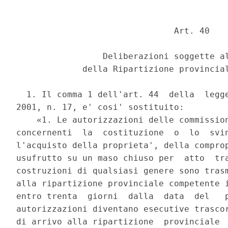
                               Art. 40 

                 Deliberazioni soggette al
             della Ripartizione provincial
  1. Il comma 1 dell'art. 44  della  legge
2001, n. 17, e' cosi' sostituito: 

    «1. Le autorizzazioni delle commission
concernenti  la  costituzione  o  lo  svin
l'acquisto della proprieta', della comprop
usufrutto su un maso chiuso per  atto  tra
costruzioni di qualsiasi genere sono trasm
alla ripartizione provinciale competente i
entro trenta  giorni  dalla  data  del   p
autorizzazioni diventano esecutive trascor
di arrivo alla ripartizione  provinciale  