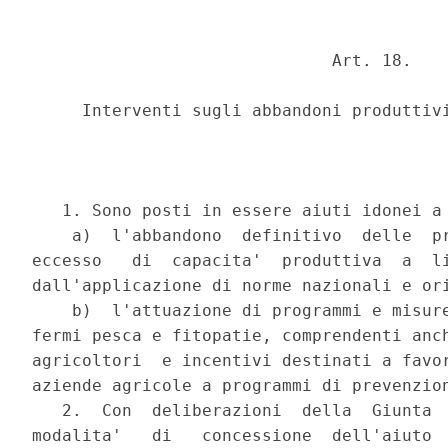
                              Art. 18.

     Interventi sugli abbandoni produttivi
   1. Sono posti in essere aiuti idonei a 
    a)  l'abbandono  definitivo  delle  pr
eccesso   di  capacita'  produttiva  a  li
dall'applicazione di norme nazionali e ori
    b)  l'attuazione di programmi e misure
fermi pesca e fitopatie, comprendenti anch
agricoltori  e incentivi destinati a favor
aziende agricole a programmi di prevenzion
   2.  Con  deliberazioni  della  Giunta  
modalita'   di   concessione  dell'aiuto  