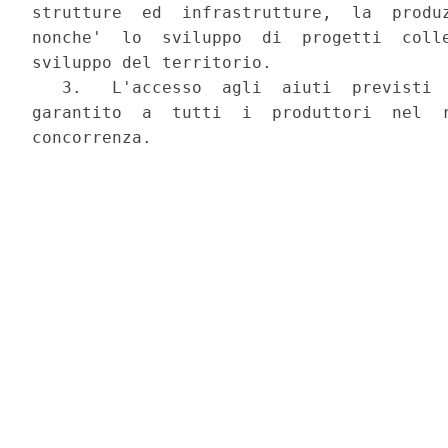
strutture  ed  infrastrutture,  la  produz
nonche'  lo  sviluppo  di  progetti  colle
sviluppo del territorio.

   3.   L'accesso  agli  aiuti  previsti  
garantito  a  tutti  i  produttori  nel  r