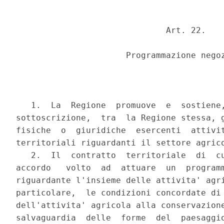
                              Art. 22.

                      Programmazione negoz
   1.  La  Regione  promuove  e  sostiene,
sottoscrizione,  tra  la Regione stessa, g
fisiche  o  giuridiche  esercenti  attivit
territoriali riguardanti il settore agrico
   2.  Il  contratto  territoriale  di  cu
accordo   volto  ad  attuare  un  programm
riguardante l'insieme delle attivita' agri
particolare,  le condizioni concordate di 
dell'attivita' agricola alla conservazione
salvaguardia  delle  forme  del  paesaggio