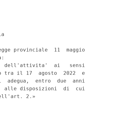
a 

gge provinciale  11  maggio

: 

 dell'attivita'  ai   sensi

 tra il 17  agosto  2022  e

  adegua,  entro  due  anni

 alle disposizioni  di  cui
