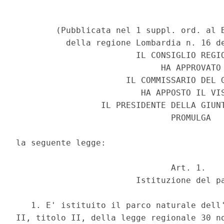
        (Pubblicata nel 1 suppl. ord. al B
          della regione Lombardia n. 16 de
                        IL CONSIGLIO REGIO
                             HA APPROVATO

                      IL COMMISSARIO DEL G
                         HA APPOSTO IL VIS
                 IL PRESIDENTE DELLA GIUNT
                               PROMULGA

la seguente legge:

                               Art. 1.

                        Istituzione del pa
   1. E' istituito il parco naturale dell'
II, titolo II, della legge regionale 30 no