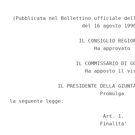
 (Pubblicata nel Bollettino ufficiale dell
                        del 16 agosto 1996
                       IL CONSIGLIO REGION
                            Ha approvato

                      IL COMMISSARIO DI GO
                         Ha apposto il vis
                IL PRESIDENTE DELLA GIUNTA
                              Promulga

la seguente legge:

                               Art. 1.

                              Finalita'
