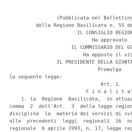
                (Pubblicata nel Bollettino
         della Regione Basilicata n. 55 de
                       IL CONSIGLIO REGION
                            Ha approvato

                     IL COMMISSARIO DEL GO
                         Ha apposto il vis
                IL PRESIDENTE DELLA GIUNTA
                              Promulga

la seguente legge:

                               Art. 1.

                          F i n a l i t a'
    1. la  Regione  Basilicata,  in attuaz
comma  2  dell'Art.  3  della legge region
disciplina  la  materia dei servizi di svi
alle  precedenti  leggi  regionali  16  no
regionale  6 aprile 1993, n. 17, legge reg