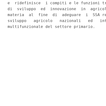
e  ridefinisce  i compiti e le funzioni tr
di  sviluppo  ed  innovazione  in  agricol
materia  al  fine  di  adeguare  i  SSA re
sviluppo   agricolo   nazionali   ed   int