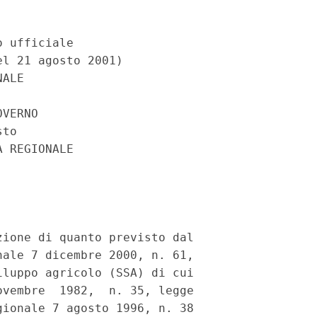
 ufficiale

l 21 agosto 2001)

ALE

VERNO

to

 REGIONALE



ione di quanto previsto dal

ale 7 dicembre 2000, n. 61,

luppo agricolo (SSA) di cui

vembre  1982,  n. 35, legge

ionale 7 agosto 1996, n. 38
