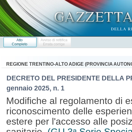
Atto
Avviso di rettifica
Completo
Errata corrige
REGIONE TRENTINO-ALTO ADIGE (PROVINCIA AUTON
DECRETO DEL PRESIDENTE DELLA P
gennaio 2025, n. 1
Modifiche al regolamento di e
riconoscimento delle esperien
estere per l'accesso alle posiz
sanitario.
(GU 3
Serie Special
a