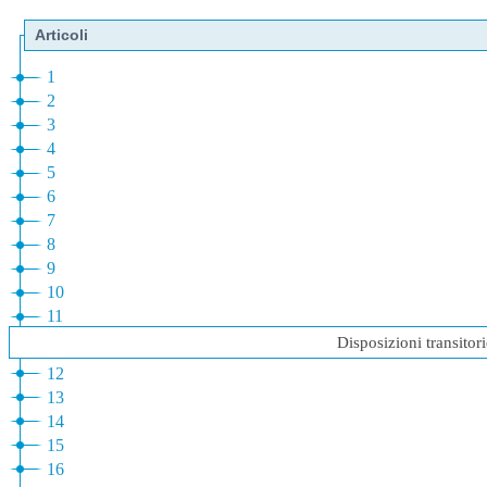
Articoli
1
2
3
4
5
6
7
8
9
10
11
Disposizioni transitori
12
13
14
15
16