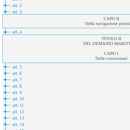
art. 2
art. 3
CAPO II
Della navigazione promi
art. 4
TITOLO II
DEL DEMANIO MARIT
CAPO I
Delle concessioni
art. 5
art. 6
art. 7
art. 8
art. 9
art. 10
art. 11
art. 12
art. 13
art. 14