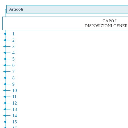
Articoli
CAPO I
DISPOSIZIONI GENER
1
2
3
4
5
6
7
8
9
10
11
12
13
14
15