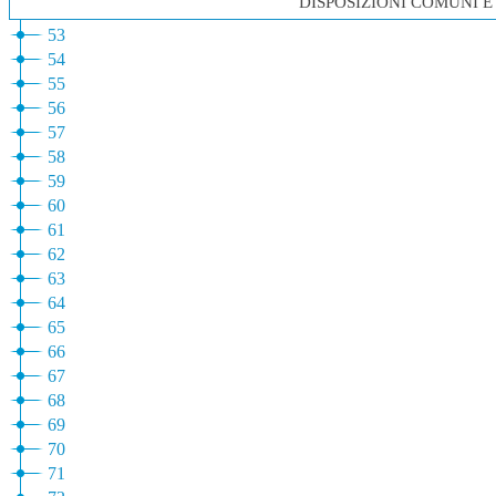
DISPOSIZIONI COMUNI E
53
54
55
56
57
58
59
60
61
62
63
64
65
66
67
68
69
70
71