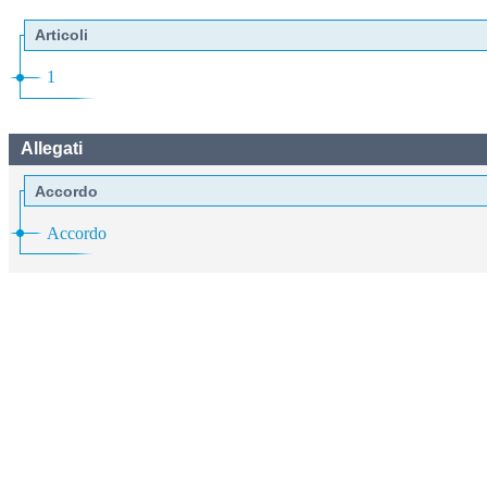
Articoli
1
Allegati
Accordo
Accordo