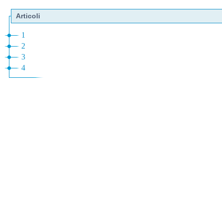
Articoli
1
2
3
4