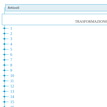
Articoli
TRASFORMAZIONE D
1
2
3
4
5
6
7
8
9
10
11
12
13
14
15