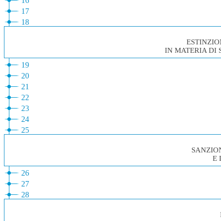
16
17
18
ESTINZI
IN MATERIA DI 
19
20
21
22
23
24
25
SANZION
E 
26
27
28