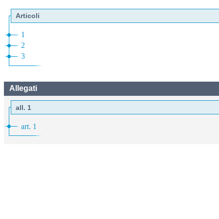
Articoli
1
2
3
Allegati
all. 1
art. 1