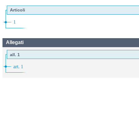
Articoli
1
Allegati
all. 1
art. 1