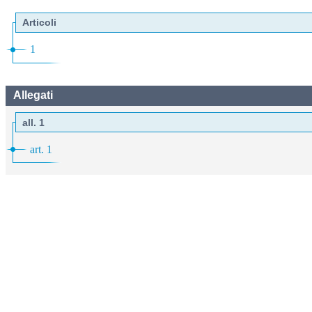
Articoli
1
Allegati
all. 1
art. 1