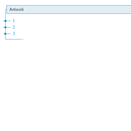
Articoli
1
2
3