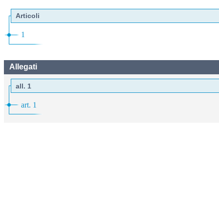
Articoli
1
Allegati
all. 1
art. 1