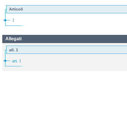
Articoli
1
Allegati
all. 1
art. 1