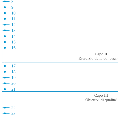
8
9
10
11
12
13
14
15
16
Capo II
Esercizio della concess
17
18
19
20
21
Capo III
Obiettivi di qualita'
22
23