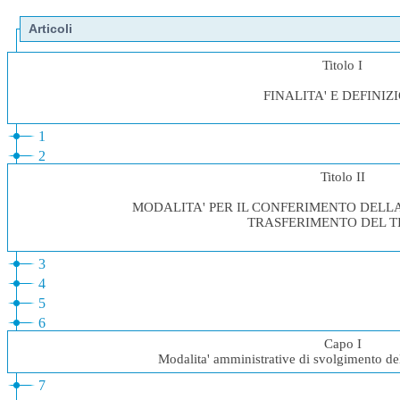
Articoli
Titolo I
FINALITA' E DEFINIZ
1
2
Titolo II
MODALITA' PER IL CONFERIMENTO DELLA
TRASFERIMENTO DEL T
3
4
5
6
Capo I
Modalita' amministrative di svolgimento dell
7