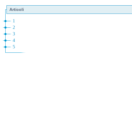
Articoli
1
2
3
4
5