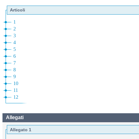
Articoli
1
2
3
4
5
6
7
8
9
10
11
12
Allegati
Allegato 1