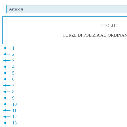
Articoli
TITOLO I
FORZE DI POLIZIA AD ORDINA
1
2
3
4
5
6
7
8
9
10
11
12
13