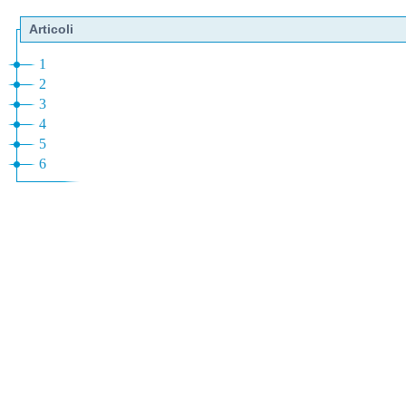
Articoli
1
2
3
4
5
6