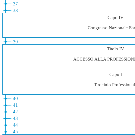
37
38
Capo IV
Congresso Nazionale Fo
39
Titolo IV
ACCESSO ALLA PROFESSION
Capo I
Tirocinio Professiona
40
41
42
43
44
45