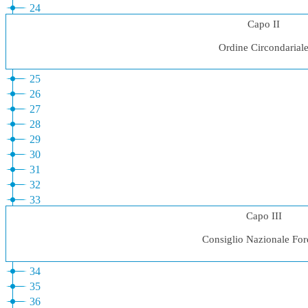
24
Capo II
Ordine Circondarial
25
26
27
28
29
30
31
32
33
Capo III
Consiglio Nazionale For
34
35
36