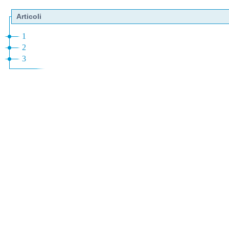
Articoli
1
2
3