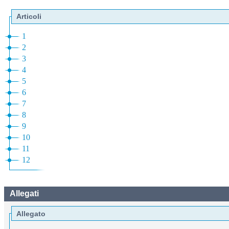
Articoli
1
2
3
4
5
6
7
8
9
10
11
12
Allegati
Allegato