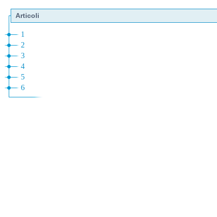
Articoli
1
2
3
4
5
6