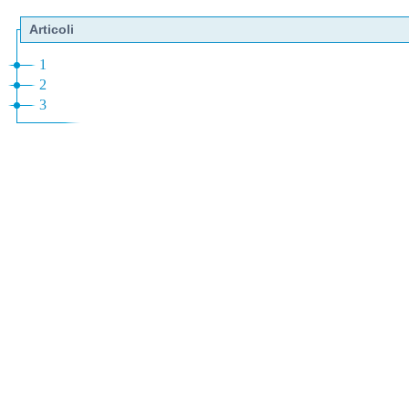
Articoli
1
2
3