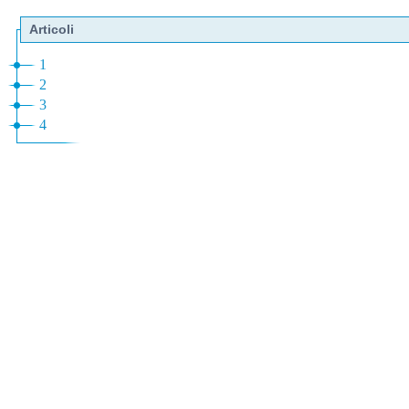
Articoli
1
2
3
4