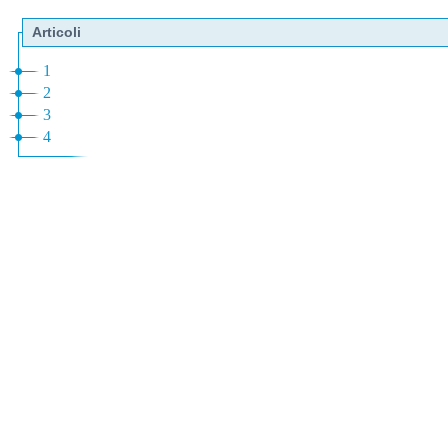
Articoli
1
2
3
4