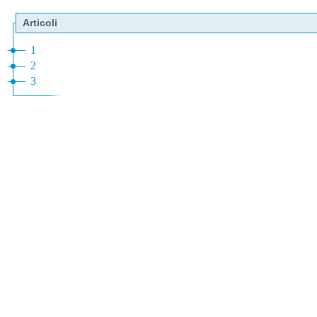
Articoli
1
2
3