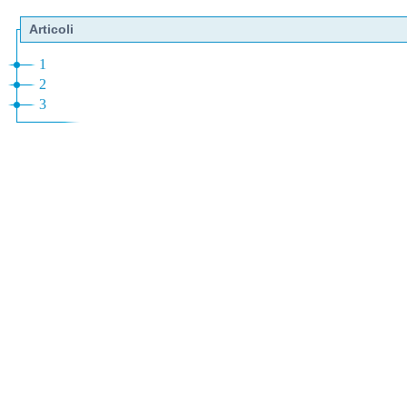
Articoli
1
2
3