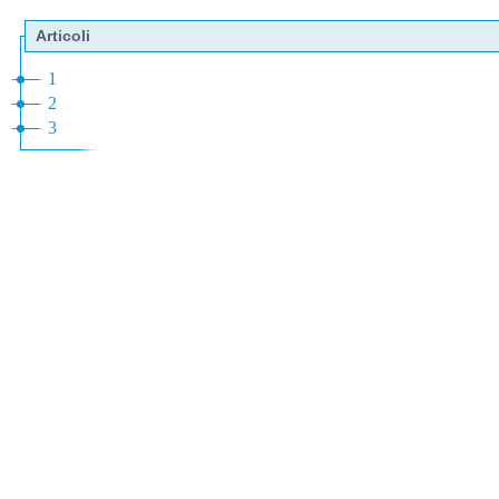
Articoli
1
2
3