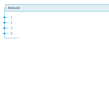
Articoli
1
2
3
4