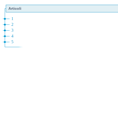
Articoli
1
2
3
4
5