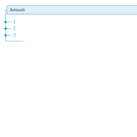
Articoli
1
2
3