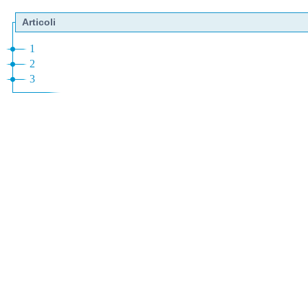
Articoli
1
2
3