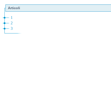
Articoli
1
2
3