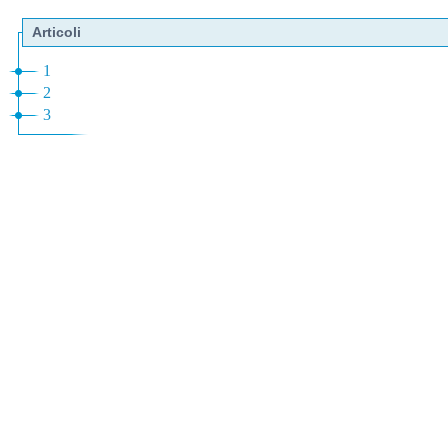
Articoli
1
2
3