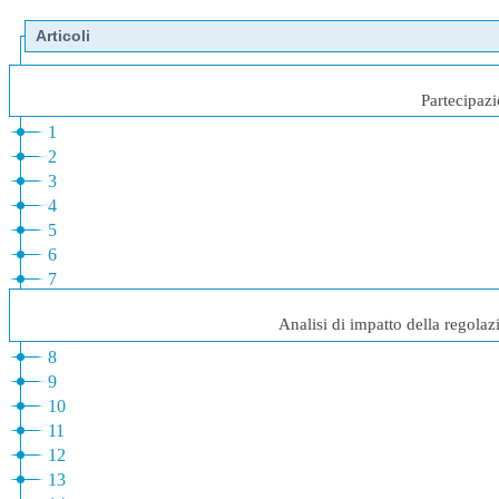
Articoli
Partecipazi
1
2
3
4
5
6
7
Analisi di impatto della regolaz
8
9
10
11
12
13